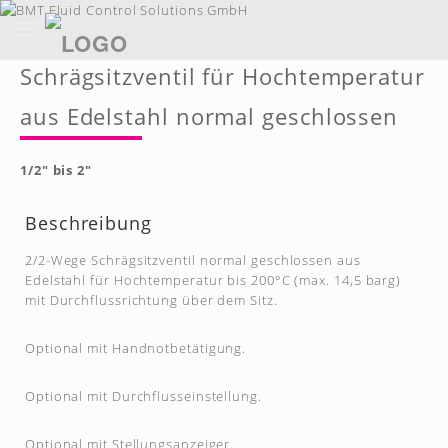
Toggle
navigation
Skip
Schrägsitzventil für Hochtemperatur
to
main
aus Edelstahl normal geschlossen
content
1/2" bis 2"
Beschreibung
2/2-Wege Schrägsitzventil normal geschlossen aus
Edelstahl für Hochtemperatur bis 200°C (max. 14,5 barg)
mit Durchflussrichtung über dem Sitz.
Optional mit Handnotbetätigung.
Optional mit Durchflusseinstellung.
Optional mit Stellungsanzeiger.