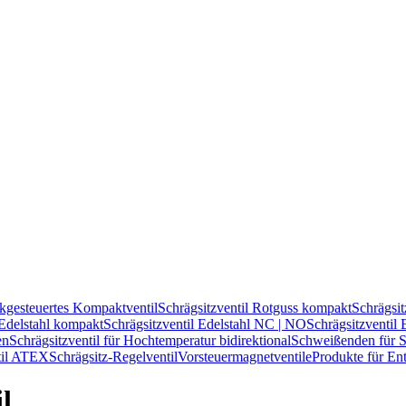
kgesteuertes Kompaktventil
Schrägsitzventil Rotguss kompakt
Schrägsi
 Edelstahl kompakt
Schrägsitzventil Edelstahl NC | NO
Schrägsitzventil 
en
Schrägsitzventil für Hochtemperatur bidirektional
Schweißenden für Sc
til ATEX
Schrägsitz-Regelventil
Vorsteuermagnetventile
Produkte für En
l