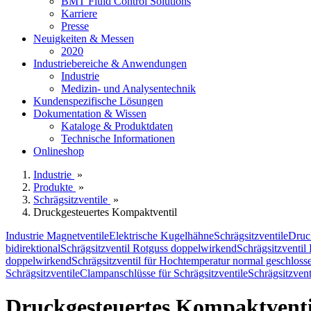
BMT Fluid Control Solutions
Karriere
Presse
Neuigkeiten & Messen
2020
Industriebereiche & Anwendungen
Industrie
Medizin- und Analysentechnik
Kundenspezifische Lösungen
Dokumentation & Wissen
Kataloge & Produktdaten
Technische Informationen
Onlineshop
Industrie
»
Produkte
»
Schrägsitzventile
»
Druckgesteuertes Kompaktventil
Industrie Magnetventile
Elektrische Kugelhähne
Schrägsitzventile
Druc
bidirektional
Schrägsitzventil Rotguss doppelwirkend
Schrägsitzventil
doppelwirkend
Schrägsitzventil für Hochtemperatur normal geschloss
Schrägsitzventile
Clampanschlüsse für Schrägsitzventile
Schrägsitzven
Druckgesteuertes Kompaktventi