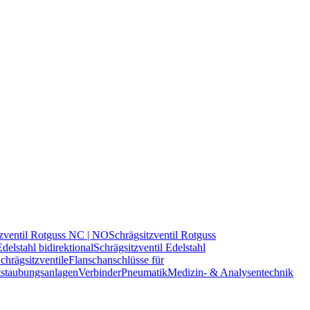
tzventil Rotguss NC | NO
Schrägsitzventil Rotguss
Edelstahl bidirektional
Schrägsitzventil Edelstahl
hrägsitzventile
Flanschanschlüsse für
tstaubungsanlagen
Verbinder
Pneumatik
Medizin- & Analysentechnik