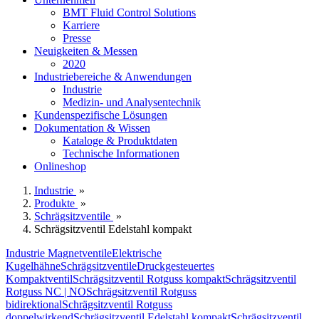
BMT Fluid Control Solutions
Karriere
Presse
Neuigkeiten & Messen
2020
Industriebereiche & Anwendungen
Industrie
Medizin- und Analysentechnik
Kundenspezifische Lösungen
Dokumentation & Wissen
Kataloge & Produktdaten
Technische Informationen
Onlineshop
Industrie
»
Produkte
»
Schrägsitzventile
»
Schrägsitzventil Edelstahl kompakt
Industrie Magnetventile
Elektrische
Kugelhähne
Schrägsitzventile
Druckgesteuertes
Kompaktventil
Schrägsitzventil Rotguss kompakt
Schrägsitzventil
Rotguss NC | NO
Schrägsitzventil Rotguss
bidirektional
Schrägsitzventil Rotguss
doppelwirkend
Schrägsitzventil Edelstahl kompakt
Schrägsitzventil