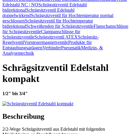
Edelstahl NC | NO
Schrägsitzventil Edelstahl
bidirektional
Schrägsitzventil Edelstahl
doppelwirkend
Schrägsitzventil für Hochtemperatur normal
geschlossen
Schrägsitzventil für Hochtemperatur
bidirektional
Schweißenden für Schrägsitzventile
Flanschanschlüsse
für Schrägsitzventile
Clampanschlüsse für
Schrägsitzventile
Schrägsitzventil ATEX
Schrägsitz-
Regelventil
Vorsteuermagnetventile
Produkte für
Entstaubungsanlagen
Verbinder
Pneumatik
Medizin- &
Analysentechnik
Schrägsitzventil Edelstahl
kompakt
1/2" bis 3/4"
Beschreibung
2/2-Wege Schrägsitzventil aus Edelstahl mit folgenden