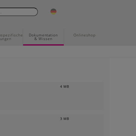
spezifische
Dokumentation
Onlineshop
sungen
& Wissen
4 MB
3 MB