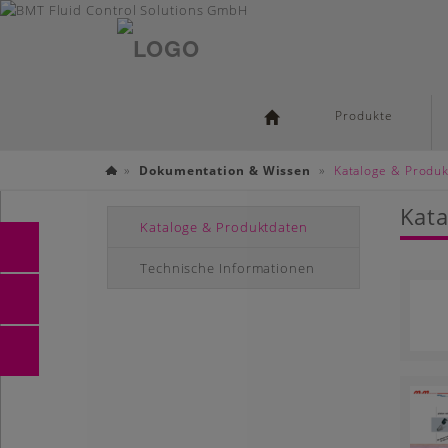
Deutsch
Skip
Produkte
to
main
»
»
Dokumentation & Wissen
Kataloge & Produ
content
Industrie
Kata
Kataloge & Produktdaten
Technische Informationen