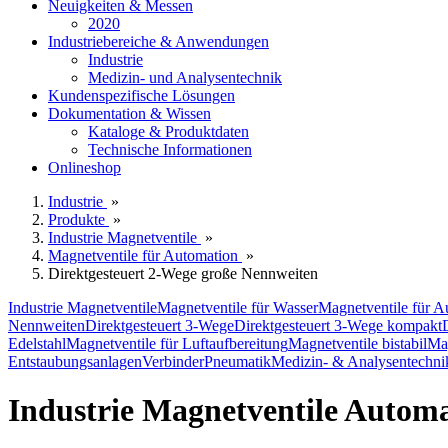
Neuigkeiten & Messen
2020
Industriebereiche & Anwendungen
Industrie
Medizin- und Analysentechnik
Kundenspezifische Lösungen
Dokumentation & Wissen
Kataloge & Produktdaten
Technische Informationen
Onlineshop
Industrie
»
Produkte
»
Industrie Magnetventile
»
Magnetventile für Automation
»
Direktgesteuert 2-Wege große Nennweiten
Industrie Magnetventile
Magnetventile für Wasser
Magnetventile für A
Nennweiten
Direktgesteuert 3-Wege
Direktgesteuert 3-Wege kompakt
Edelstahl
Magnetventile für Luftaufbereitung
Magnetventile bistabil
Ma
Entstaubungsanlagen
Verbinder
Pneumatik
Medizin- & Analysentechni
Industrie Magnetventile Autom