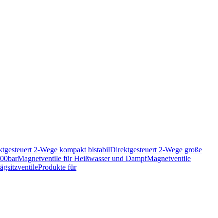
ktgesteuert 2-Wege kompakt bistabil
Direktgesteuert 2-Wege große
200bar
Magnetventile für Heißwasser und Dampf
Magnetventile
ägsitzventile
Produkte für