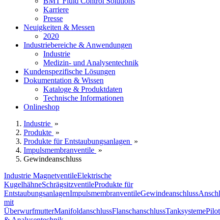
BMT Fluid Control Solutions
Karriere
Presse
Neuigkeiten & Messen
2020
Industriebereiche & Anwendungen
Industrie
Medizin- und Analysentechnik
Kundenspezifische Lösungen
Dokumentation & Wissen
Kataloge & Produktdaten
Technische Informationen
Onlineshop
Industrie
»
Produkte
»
Produkte für Entstaubungsanlagen
»
Impulsmembranventile
»
Gewindeanschluss
Industrie Magnetventile
Elektrische
Kugelhähne
Schrägsitzventile
Produkte für
Entstaubungsanlagen
Impulsmembranventile
Gewindeanschluss
Anschl
mit
Überwurfmutter
Manifoldanschluss
Flanschanschluss
Tanksysteme
Pilo
& Analysentechnik