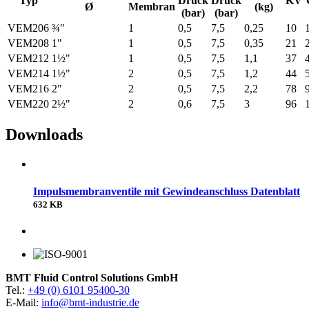
Typ
Druck
Druck
KV
Ø
Membran
(kg)
(bar)
(bar)
VEM206
¾"
1
0,5
7,5
0,25
10
VEM208
1"
1
0,5
7,5
0,35
21
VEM212
1½"
1
0,5
7,5
1,1
37
VEM214
1½"
2
0,5
7,5
1,2
44
VEM216
2"
2
0,5
7,5
2,2
78
VEM220
2½"
2
0,6
7,5
3
96
Downloads
Impulsmembranventile mit Gewindeanschluss Datenblatt
632 KB
BMT Fluid Control Solutions GmbH
Tel.:
+49 (0) 6101 95400-30
E-Mail:
info@bmt-industrie.de