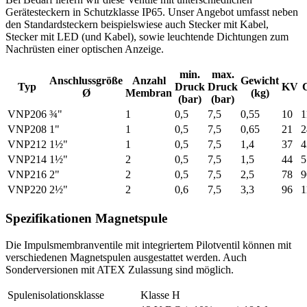
Gerätesteckern in Schutzklasse IP65. Unser Angebot umfasst neben
den Standardsteckern beispielswiese auch Stecker mit Kabel,
Stecker mit LED (und Kabel), sowie leuchtende Dichtungen zum
Nachrüsten einer optischen Anzeige.
min.
max.
Anschlussgröße
Anzahl
Gewicht
Typ
Druck
Druck
KV
Ø
Membran
(kg)
(bar)
(bar)
VNP206
¾"
1
0,5
7,5
0,55
10
1
VNP208
1"
1
0,5
7,5
0,65
21
2
VNP212
1½"
1
0,5
7,5
1,4
37
4
VNP214
1½"
2
0,5
7,5
1,5
44
5
VNP216
2"
2
0,5
7,5
2,5
78
9
VNP220
2½"
2
0,6
7,5
3,3
96
1
Spezifikationen Magnetspule
Die Impulsmembranventile mit integriertem Pilotventil können mit
verschiedenen Magnetspulen ausgestattet werden. Auch
Sonderversionen mit ATEX Zulassung sind möglich.
Spulenisolationsklasse
Klasse H