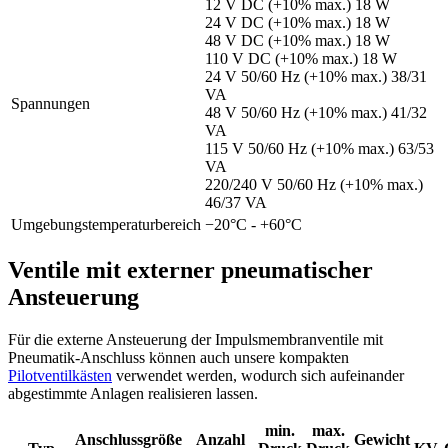
12 V DC (+10% max.) 18 W
24 V DC (+10% max.) 18 W
48 V DC (+10% max.) 18 W
110 V DC (+10% max.) 18 W
24 V 50/60 Hz (+10% max.) 38/31
VA
Spannungen
48 V 50/60 Hz (+10% max.) 41/32
VA
115 V 50/60 Hz (+10% max.) 63/53
VA
220/240 V 50/60 Hz (+10% max.)
46/37 VA
Umgebungstemperaturbereich
−20°C - +60°C
Ventile mit externer pneumatischer
Ansteuerung
Für die externe Ansteuerung der Impulsmembranventile mit
Pneumatik-Anschluss können auch unsere kompakten
Pilotventilkästen
verwendet werden, wodurch sich aufeinander
abgestimmte Anlagen realisieren lassen.
min.
max.
Anschlussgröße
Anzahl
Gewicht