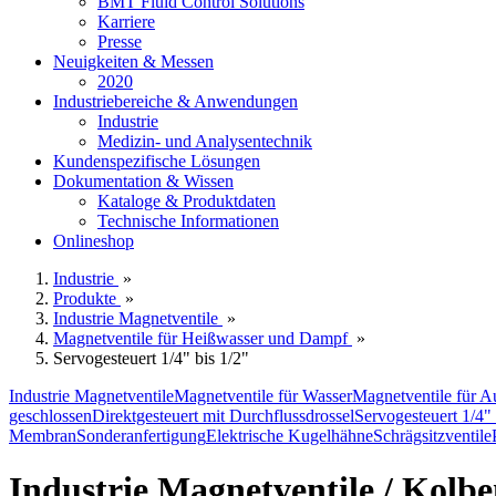
BMT Fluid Control Solutions
Karriere
Presse
Neuigkeiten & Messen
2020
Industriebereiche & Anwendungen
Industrie
Medizin- und Analysentechnik
Kundenspezifische Lösungen
Dokumentation & Wissen
Kataloge & Produktdaten
Technische Informationen
Onlineshop
Industrie
»
Produkte
»
Industrie Magnetventile
»
Magnetventile für Heißwasser und Dampf
»
Servogesteuert 1/4" bis 1/2"
Industrie Magnetventile
Magnetventile für Wasser
Magnetventile für A
geschlossen
Direktgesteuert mit Durchflussdrossel
Servogesteuert 1/4" 
Membran
Sonderanfertigung
Elektrische Kugelhähne
Schrägsitzventile
Industrie Magnetventile / Kolbe