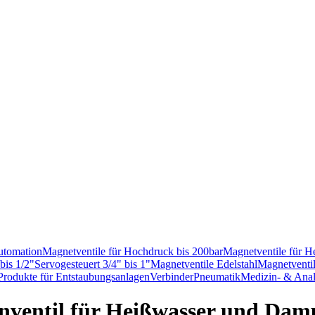
utomation
Magnetventile für Hochdruck bis 200bar
Magnetventile für 
bis 1/2"
Servogesteuert 3/4" bis 1"
Magnetventile Edelstahl
Magnetventil
Produkte für Entstaubungsanlagen
Verbinder
Pneumatik
Medizin- & Anal
nventil für Heißwasser und Damp