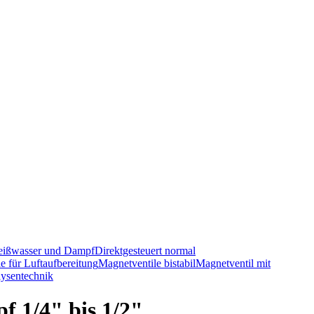
Heißwasser und Dampf
Direktgesteuert normal
e für Luftaufbereitung
Magnetventile bistabil
Magnetventil mit
ysentechnik
f 1/4" bis 1/2"