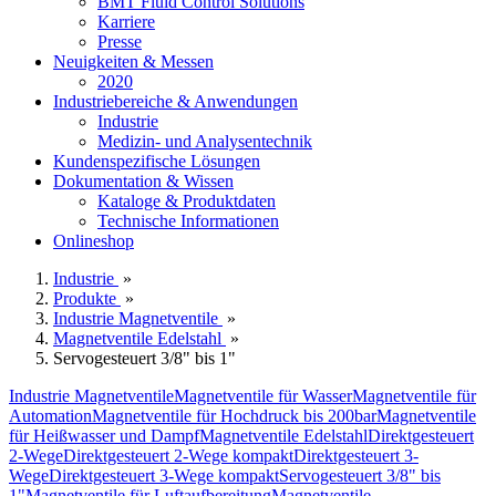
BMT Fluid Control Solutions
Karriere
Presse
Neuigkeiten & Messen
2020
Industriebereiche & Anwendungen
Industrie
Medizin- und Analysentechnik
Kundenspezifische Lösungen
Dokumentation & Wissen
Kataloge & Produktdaten
Technische Informationen
Onlineshop
Industrie
»
Produkte
»
Industrie Magnetventile
»
Magnetventile Edelstahl
»
Servogesteuert 3/8" bis 1"
Industrie Magnetventile
Magnetventile für Wasser
Magnetventile für
Automation
Magnetventile für Hochdruck bis 200bar
Magnetventile
für Heißwasser und Dampf
Magnetventile Edelstahl
Direktgesteuert
2-Wege
Direktgesteuert 2-Wege kompakt
Direktgesteuert 3-
Wege
Direktgesteuert 3-Wege kompakt
Servogesteuert 3/8" bis
1"
Magnetventile für Luftaufbereitung
Magnetventile