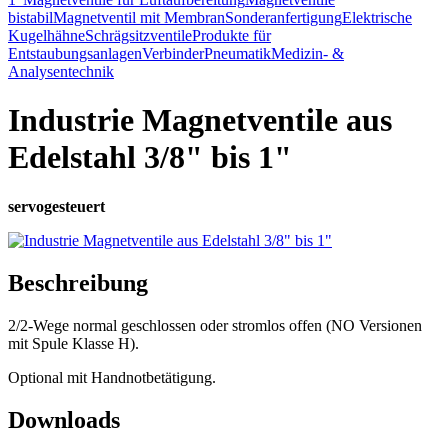
bistabil
Magnetventil mit Membran
Sonderanfertigung
Elektrische
Kugelhähne
Schrägsitzventile
Produkte für
Entstaubungsanlagen
Verbinder
Pneumatik
Medizin- &
Analysentechnik
Industrie Magnetventile aus
Edelstahl 3/8" bis 1"
servogesteuert
Beschreibung
2/2-Wege normal geschlossen oder stromlos offen (NO Versionen
mit Spule Klasse H).
Optional mit Handnotbetätigung.
Downloads